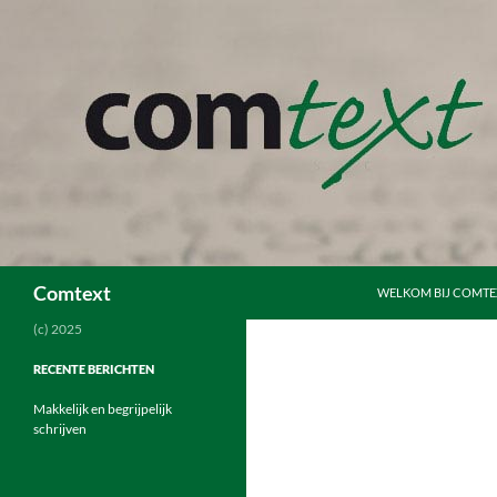
Ga
naar
de
inhoud
Zoeken
Comtext
WELKOM BIJ COMTE
(c) 2025
RECENTE BERICHTEN
Makkelijk en begrijpelijk
schrijven